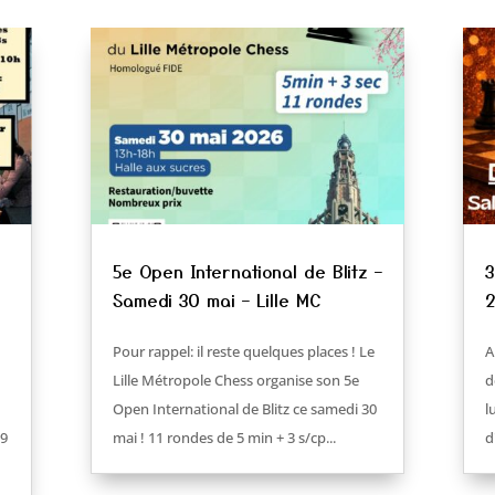
z
5e Open International de Blitz –
3
Samedi 30 mai – Lille MC
2
Pour rappel: il reste quelques places ! Le
A
Lille Métropole Chess organise son 5e
d
Open International de Blitz ce samedi 30
l
 9
mai ! 11 rondes de 5 min + 3 s/cp...
d