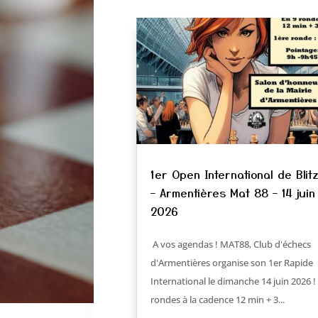
1er Open International de Blit
– Armentières Mat 88 – 14 juin
2026
A vos agendas ! MAT88, Club d'échecs
d'Armentières organise son 1er Rapide
International le dimanche 14 juin 2026 !
rondes à la cadence 12 min + 3...