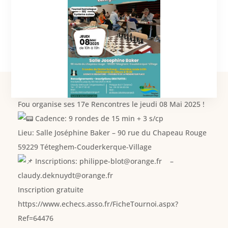
Le club d’échecs de Téteghem – La Diagonale du
Fou
organise ses 17e Rencontres le jeudi 08 Mai 2025 !
Cadence: 9 rondes de 15 min + 3 s/cp
Lieu: Salle Joséphine Baker – 90 rue du Chapeau Rouge
59229 Téteghem-Couderkerque-Village
Inscriptions: philippe-blot@orange.fr –
claudy.deknuydt@orange.fr
Inscription gratuite
https://www.echecs.asso.fr/FicheTournoi.aspx?
Ref=64476