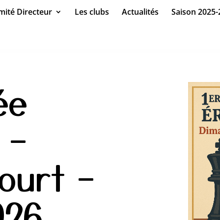
ité Directeur
Les clubs
Actualités
Saison 2025-
ée
 –
ourt –
026