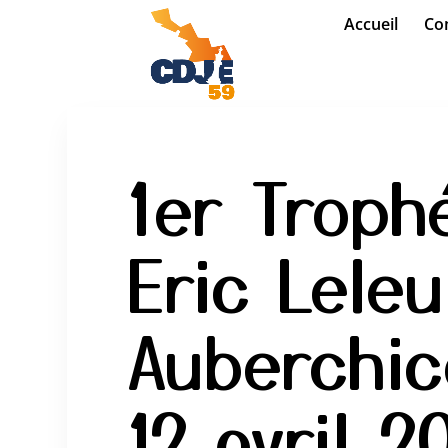
Accueil
Com
1er Troph
Eric Leleu
Auberchic
12 avril 2